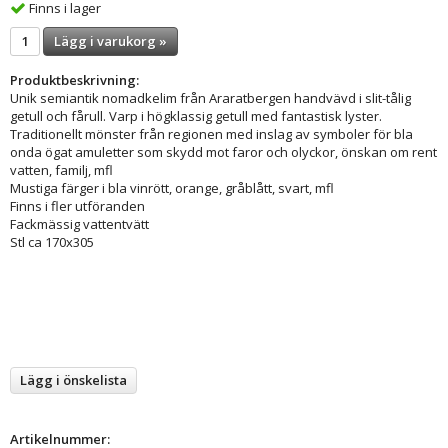
Finns i lager
Lägg i varukorg »
Produktbeskrivning:
Unik semiantik nomadkelim från Araratbergen handvävd i slit-tålig
getull och fårull. Varp i högklassig getull med fantastisk lyster.
Traditionellt mönster från regionen med inslag av symboler för bla
onda ögat amuletter som skydd mot faror och olyckor, önskan om rent
vatten, familj, mfl
Mustiga färger i bla vinrött, orange, gråblått, svart, mfl
Finns i fler utföranden
Fackmässig vattentvätt
Stl ca 170x305
Lägg i önskelista
Artikelnummer: