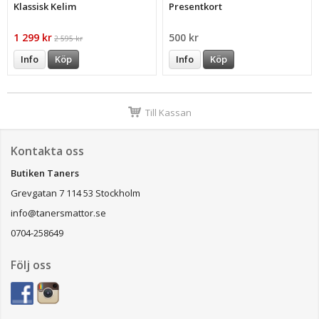
Klassisk Kelim
Presentkort
1 299 kr
500 kr
2 595 kr
Info
Köp
Info
Köp
Till Kassan
Kontakta oss
Butiken Taners
Grevgatan 7 114 53 Stockholm
info@tanersmattor.se
0704-258649
Följ oss