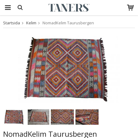
Startsida
Kelim
NomadKelim Taurusbergen
Produkten har blivit
tillagd i varukorgen
NomadKelim Taurusbergen