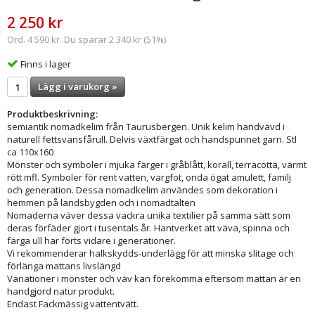
2 250 kr
Ord. 4 590 kr. Du sparar 2 340 kr (51%)
Finns i lager
Lägg i varukorg »
Produktbeskrivning:
semiantik nomadkelim från Taurusbergen. Unik kelim handvävd i
naturell fettsvansfårull. Delvis växtfärgat och handspunnet garn. Stl
ca 110x160
Mönster och symboler i mjuka färger i gråblått, korall, terracotta, varmt
rött mfl. Symboler för rent vatten, vargfot, onda ögat amulett, familj
och generation. Dessa nomadkelim användes som dekoration i
hemmen på landsbygden och i nomadtälten
Nomaderna väver dessa vackra unika textilier på samma sätt som
deras förfäder gjort i tusentals år. Hantverket att väva, spinna och
färga ull har förts vidare i generationer.
Vi rekommenderar halkskydds-underlägg för att minska slitage och
förlänga mattans livslängd
Variationer i mönster och väv kan förekomma eftersom mattan är en
handgjord natur produkt.
Endast Fackmässig vattentvätt.