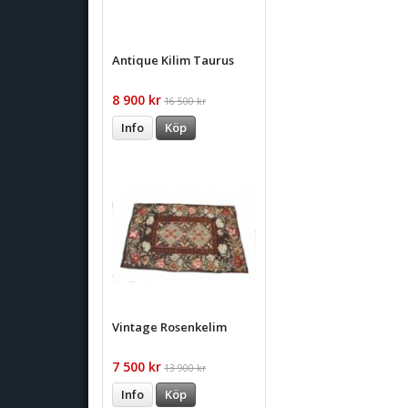
Antique Kilim Taurus
8 900 kr
16 500 kr
Info
Köp
Vintage Rosenkelim
7 500 kr
13 900 kr
Info
Köp