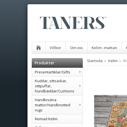
Villkor
Om oss
Kelim -mattan
Startsida
Kelim
Kl
Produkter
Presentartiklar/Gifts
Kuddar, sittsäckar,
sittpuffar,
hundbäddar/Cushions
Handknutna
mattor/Handknotted
rugs
Nomad Kelim