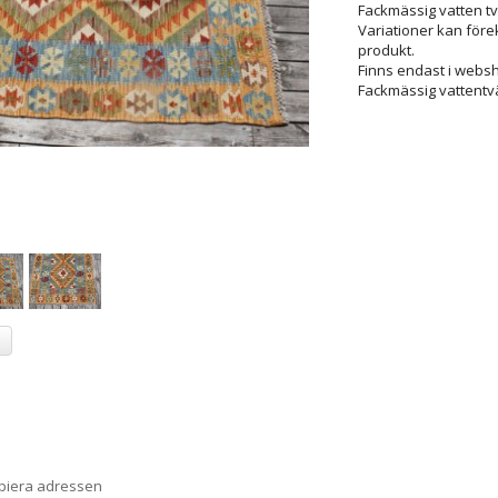
Fackmässig vatten tvä
Variationer kan för
produkt.
Finns endast i web
Fackmässig vattentvä
a
opiera adressen