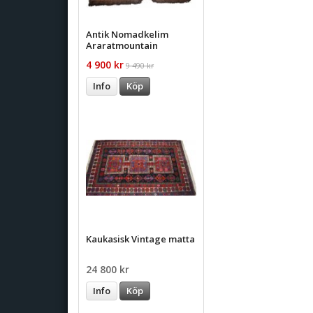
Antik Nomadkelim
Araratmountain
4 900 kr
9 490 kr
Info
Köp
Kaukasisk Vintage matta
24 800 kr
Info
Köp