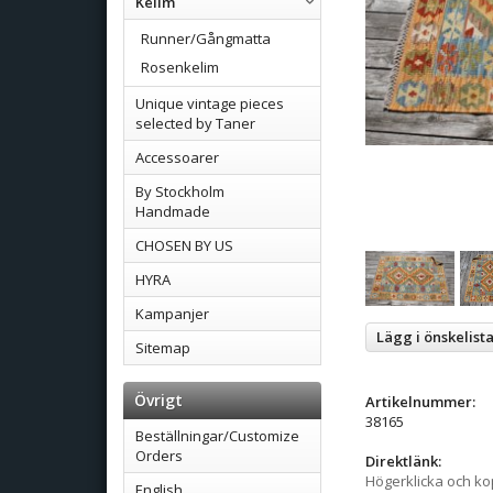
Kelim
Runner/Gångmatta
Rosenkelim
Unique vintage pieces
selected by Taner
Accessoarer
By Stockholm
Handmade
CHOSEN BY US
HYRA
Kampanjer
Lägg i önskelist
Sitemap
Övrigt
Artikelnummer:
38165
Beställningar/Customize
Orders
Direktlänk:
Högerklicka och k
English