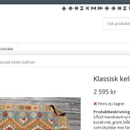
Kontakt
assisk kelim Saffran
Klassisk ke
2 595 kr
Finns ej i lagret
Produktbeskrivning
SÅLD! Handvävd ny kla
korall-rött, grönt, b
som skyddar mot faror