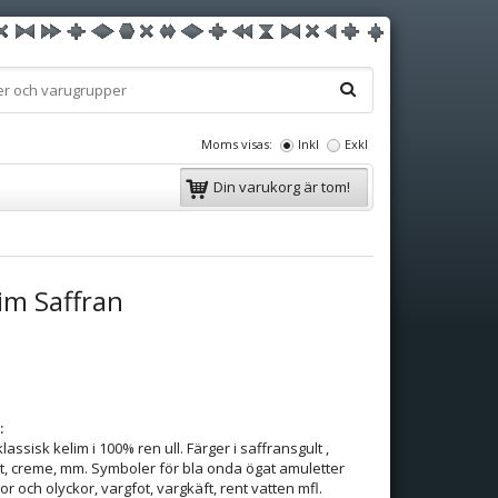
Moms visas:
Inkl
Exkl
Din varukorg är tom!
lim Saffran
:
ssisk kelim i 100% ren ull. Färger i saffransgult ,
lått, creme, mm. Symboler för bla onda ögat amuletter
 och olyckor, vargfot, vargkäft, rent vatten mfl.