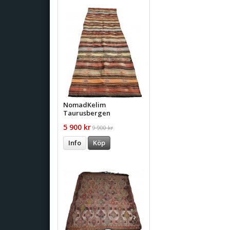
NomadKelim
Taurusbergen
5 900 kr
9 900 kr
Info
Köp