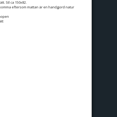
tt. Stl ca 150x82.
ekomma eftersom mattan är en handgjord natur
shopen
tt