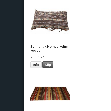
Semiantik Nomad kelim-
kudde
2 385 kr
Info
Köp