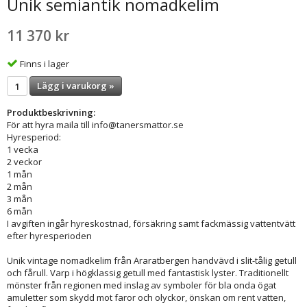
Unik semiantik nomadkelim
11 370 kr
Finns i lager
Lägg i varukorg »
Produktbeskrivning:
För att hyra maila till info@tanersmattor.se
Hyresperiod:
1 vecka
2 veckor
1 mån
2 mån
3 mån
6 mån
I avgiften ingår hyreskostnad, försäkring samt fackmässig vattentvätt
efter hyresperioden
Unik vintage nomadkelim från Araratbergen handvävd i slit-tålig getull
och fårull. Varp i högklassig getull med fantastisk lyster. Traditionellt
mönster från regionen med inslag av symboler för bla onda ögat
amuletter som skydd mot faror och olyckor, önskan om rent vatten,