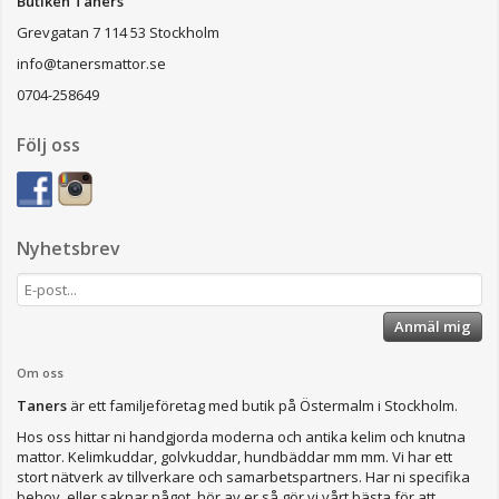
Butiken Taners
Grevgatan 7 114 53 Stockholm
info@tanersmattor.se
0704-258649
Följ oss
Nyhetsbrev
Anmäl mig
Om oss
Taners
är ett familjeföretag med butik på Östermalm i Stockholm.
Hos oss hittar ni handgjorda moderna och antika kelim och knutna
mattor. Kelimkuddar, golvkuddar, hundbäddar mm mm. Vi har ett
stort nätverk av tillverkare och samarbetspartners. Har ni specifika
behov, eller saknar något, hör av er så gör vi vårt bästa för att