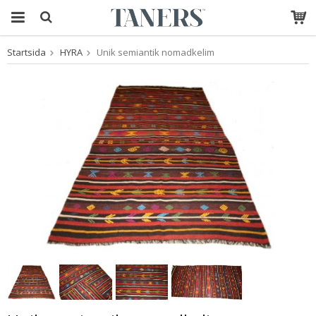
Startsida
HYRA
Unik semiantik nomadkelim
Produkten har blivit
tillagd i varukorgen