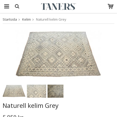
Startsida
Kelim
Naturell kelim Grey
Produkten har blivit
tillagd i varukorgen
Naturell kelim Grey