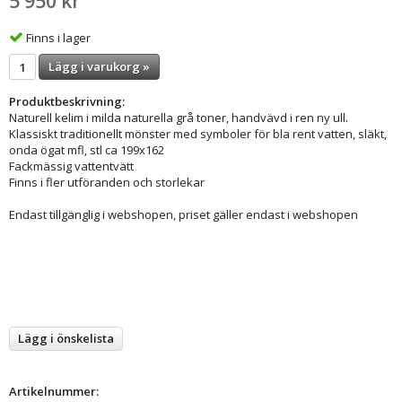
5 950 kr
Finns i lager
Lägg i varukorg »
Produktbeskrivning:
Naturell kelim i milda naturella grå toner, handvävd i ren ny ull.
Klassiskt traditionellt mönster med symboler för bla rent vatten, släkt,
onda ögat mfl, stl ca 199x162
Fackmässig vattentvätt
Finns i fler utföranden och storlekar
Endast tillgänglig i webshopen, priset gäller endast i webshopen
Lägg i önskelista
Artikelnummer: