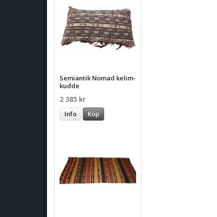
Semiantik Nomad kelim-
kudde
2 385 kr
Info
Köp