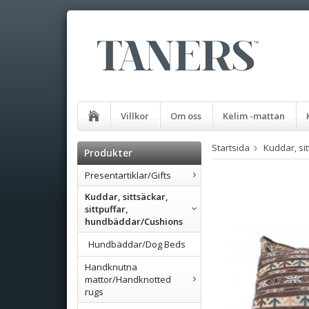
Villkor
Om oss
Kelim -mattan
Startsida
Kuddar, si
Produkter
Presentartiklar/Gifts
Kuddar, sittsäckar,
sittpuffar,
hundbäddar/Cushions
Hundbäddar/Dog Beds
Handknutna
mattor/Handknotted
rugs