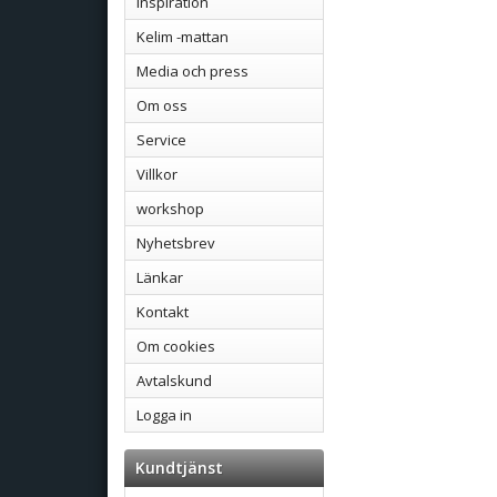
Inspiration
Kelim -mattan
Media och press
Om oss
Service
Villkor
workshop
Nyhetsbrev
Länkar
Kontakt
Om cookies
Avtalskund
Logga in
Kundtjänst