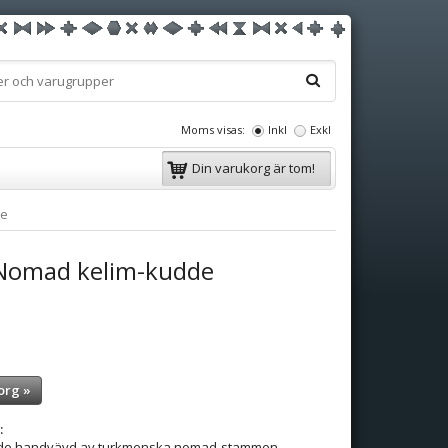
Moms visas:
Inkl
Exkl
Din varukorg är tom!
de
Nomad kelim-kudde
org »
:
dde handvävd av turkmenska nomad-stammen