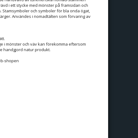
l vävd i ett stycke med mönster på framsidan och
. Stamsymboler och symboler för bla onda ögat,
tfärger. Användes i nomadtälten som förvaring av
tt.
tage i mönster och väv kan förekomma eftersom
e handgjord natur produkt.
 web-shopen