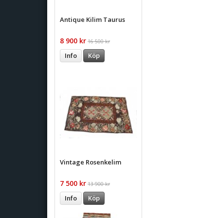
Antique Kilim Taurus
8 900 kr
16 500 kr
Info
Köp
Vintage Rosenkelim
7 500 kr
13 900 kr
Info
Köp