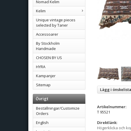
Nomad Kelim
Kelim
Unique vintage pieces
selected by Taner
Accessoarer
By Stockholm
Handmade
CHOSEN BY US
HYRA
Kampanjer
Sitemap
Lägg i önskelist
Övrigt
Artikelnummer:
Beställningar/Customize
T 95521
Orders
English
Direktlänk:
Högerklicka och k