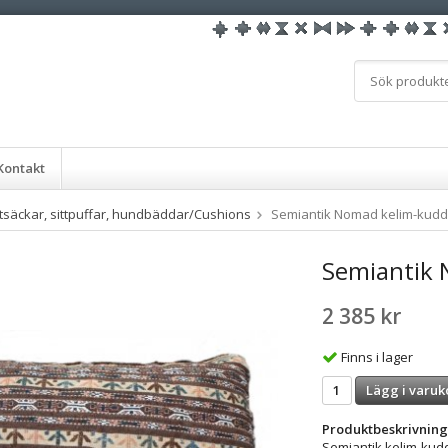
Kontakt
ttsäckar, sittpuffar, hundbäddar/Cushions
Semiantik Nomad kelim-kud
Semiantik 
2 385 kr
Finns i lager
Lägg i varuk
Produktbeskrivning
Semiantik kelim-ku