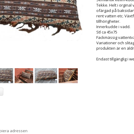
Tekke. Helt i orgina
ofärgad på baksidan
rent vatten etc. Väx
tillhörigheter.
Innerkudde i vadd.
Stl ca 45x75
Fackmässig vattentvä
Variationer och sli
produkten är en äldr
Endast tillgänglig i
a
opiera adressen