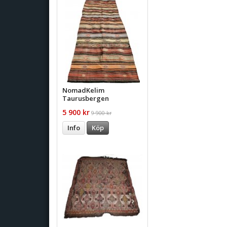
NomadKelim
Taurusbergen
5 900 kr
9 900 kr
Info
Köp