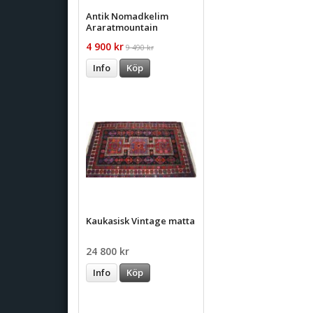
Antik Nomadkelim
Araratmountain
4 900 kr
9 490 kr
Info
Köp
Kaukasisk Vintage matta
24 800 kr
Info
Köp