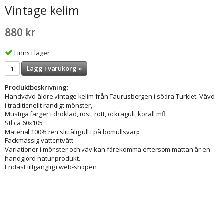
Vintage kelim
880 kr
Finns i lager
Lägg i varukorg »
Produktbeskrivning:
Handvävd äldre vintage kelim från Taurusbergen i södra Turkiet. Vävd
i traditionellt randigt mönster,
Mustiga färger i choklad, rost, rött, ockragult, korall mfl
Stl ca 60x105
Material 100% ren slittålig ull i på bomullsvarp
Fackmässig vattentvätt
Variationer i mönster och väv kan förekomma eftersom mattan är en
handgjord natur produkt.
Endast tillgänglig i web-shopen