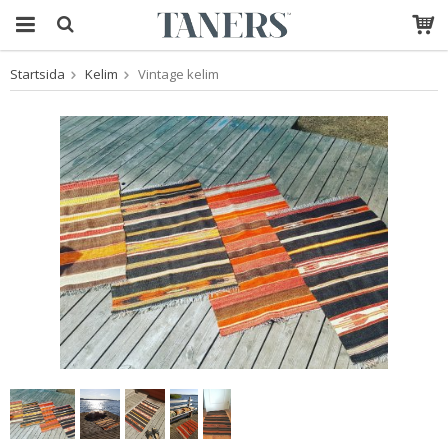
Startsida
Kelim
Vintage kelim
Produkten har blivit
tillagd i varukorgen