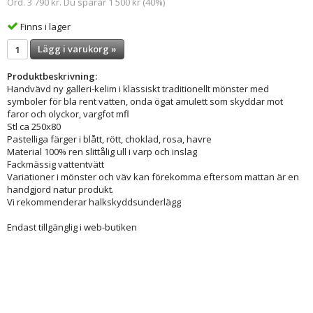
Ord. 3 790 kr. Du sparar 1 500 kr (40%)
Finns i lager
Lägg i varukorg »
Produktbeskrivning:
Handvävd ny galleri-kelim i klassiskt traditionellt mönster med
symboler för bla rent vatten, onda ögat amulett som skyddar mot
faror och olyckor, vargfot mfl
Stl ca 250x80
Pastelliga färger i blått, rött, choklad, rosa, havre
Material 100% ren slittålig ull i varp och inslag
Fackmässig vattentvätt
Variationer i mönster och väv kan förekomma eftersom mattan är en
handgjord natur produkt.
Vi rekommenderar halkskyddsunderlägg
Endast tillgänglig i web-butiken