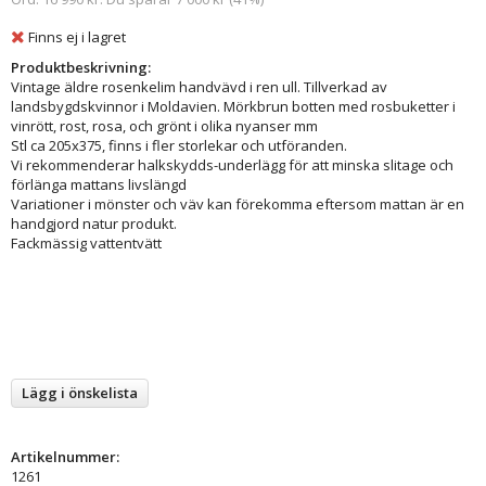
Finns ej i lagret
Produktbeskrivning:
Vintage äldre rosenkelim handvävd i ren ull. Tillverkad av
landsbygdskvinnor i Moldavien. Mörkbrun botten med rosbuketter i
vinrött, rost, rosa, och grönt i olika nyanser mm
Stl ca 205x375, finns i fler storlekar och utföranden.
Vi rekommenderar halkskydds-underlägg för att minska slitage och
förlänga mattans livslängd
Variationer i mönster och väv kan förekomma eftersom mattan är en
handgjord natur produkt.
Fackmässig vattentvätt
Lägg i önskelista
Artikelnummer:
1261