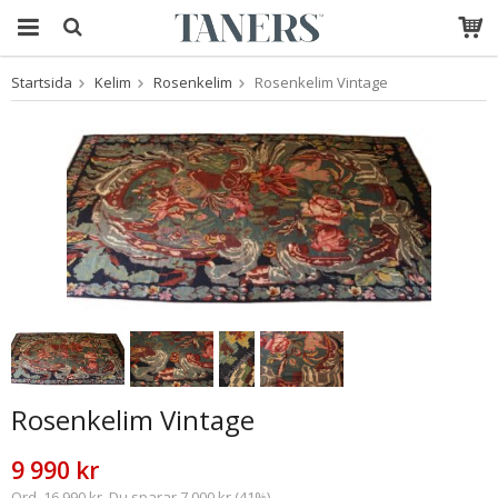
Startsida
Kelim
Rosenkelim
Rosenkelim Vintage
Produkten har blivit
tillagd i varukorgen
Rosenkelim Vintage
9 990 kr
Ord. 16 990 kr. Du sparar 7 000 kr (41%)